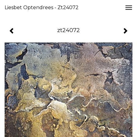
Liesbet Optendrees - Zt24072
Togg
navi
zt24072