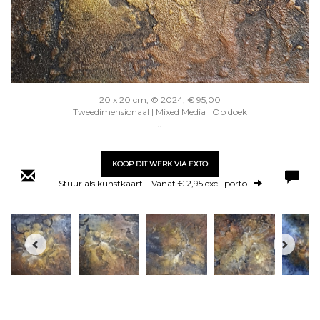
20 x 20 cm, © 2024, € 95,00
Tweedimensionaal | Mixed Media | Op doek
..
KOOP DIT WERK VIA EXTO
Stuur als kunstkaart
Vanaf € 2,95 excl. porto