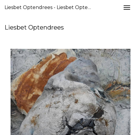
Liesbet Optendrees - Liesbet Optendrees
Togg
navi
Liesbet Optendrees