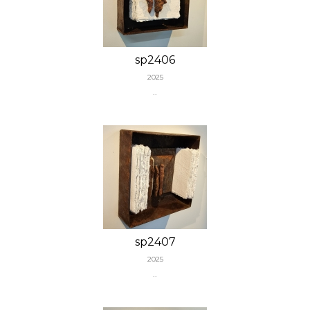
sp2406
2025
..
sp2407
2025
..