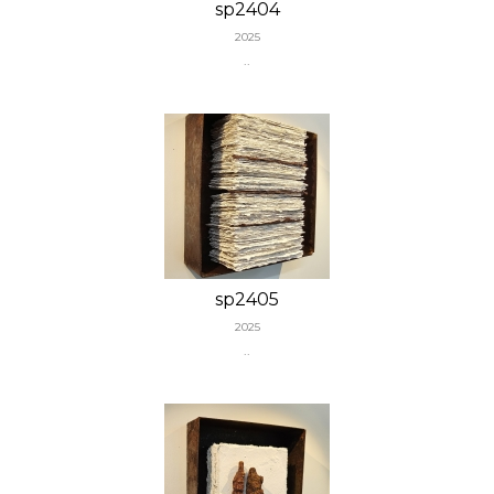
sp2404
2025
..
sp2405
2025
..