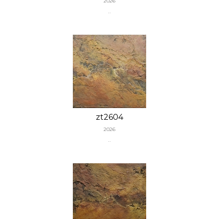
2026
..
zt2604
2026
..