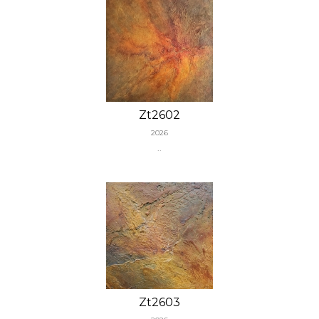
Zt2602
2026
..
Zt2603