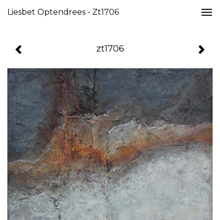
Liesbet Optendrees - Zt1706
Togg
navi
zt1706