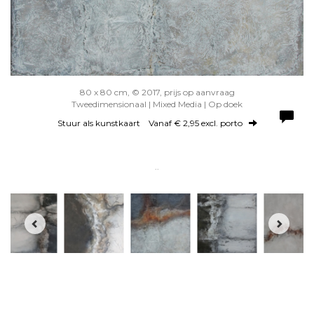
80 x 80 cm, © 2017, prijs op aanvraag
Tweedimensionaal | Mixed Media | Op doek
Stuur als kunstkaart
Vanaf € 2,95 excl. porto
..