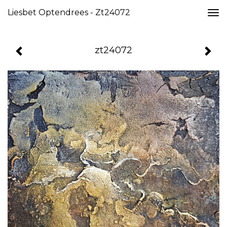
Liesbet Optendrees - Zt24072
Togg
navi
zt24072