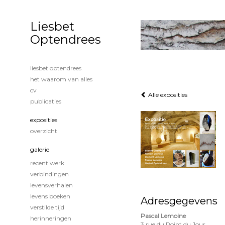
Liesbet
Optendrees
liesbet optendrees
het waarom van alles
cv
Alle exposities
publicaties
exposities
overzicht
galerie
recent werk
verbindingen
levensverhalen
levens boeken
Adresgegevens
verstilde tijd
Pascal Lemoine
herinneringen
3 rue du Point du Jour