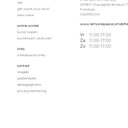
red
49380 Chavagnes les eaux / 
get outof your skull
Frankrijk
0625150014
klein werk
www.lemoinepascal.jimdofr
online winkel
kunst kopen
Vr
11.00-17.00
kunstkaart versturen
Za
11.00-17.00
Zo
11.00-17.00
links
interessante links
contact
reageer
gastenboek
adresgegevens
privacyverklaring