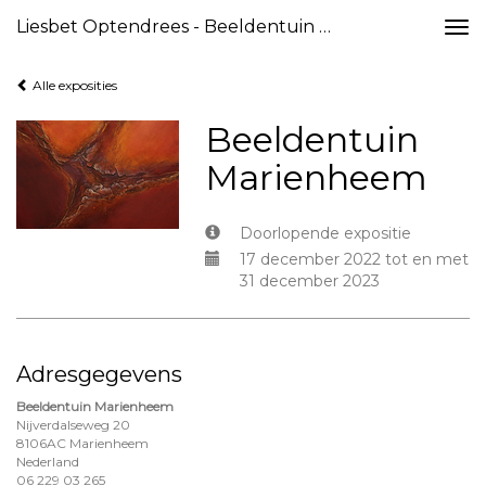
Liesbet Optendrees - Beeldentuin Marienheem
Togg
navi
Alle exposities
Beeldentuin
Marienheem
Doorlopende expositie
17 december 2022 tot en met
31 december 2023
Adresgegevens
Beeldentuin Marienheem
Nijverdalseweg 20
8106AC Marienheem
Nederland
06 229 03 265