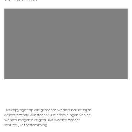
Het copyright op alle getoonde werken berust bij de
desbetreffende kunstenaar. De afbeeldingen van de
werken mogen niet gebruikt worden zonder
schriftelijke toestemming.