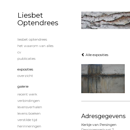
Liesbet
Optendrees
liesbet optendrees
het waarom van alles
cv
Alle exposities
publicaties
exposities
overzicht
galerie
recent werk
verbindingen
levensverhalen
levens boeken
Adresgegevens
verstilde tijd
Kerkje van Persingen
herinneringen
Persingensestraat 7