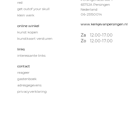
red
6575JA Persingen
get outof your skull
Nederland
06-25150014
klein werk
www.kerkjevanpersingen.nl
online winkel
kunst kopen
Za
12.00-17.00
kunstkaart versturen
Zo
12.00-17.00
links
interessante links
contact
reageer
gastenboek
adresgegevens
privacyverklaring