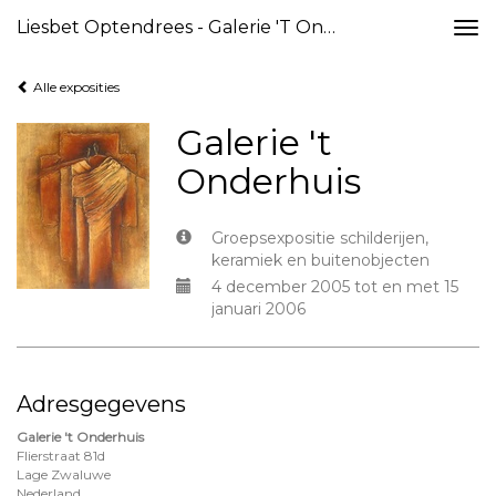
Liesbet Optendrees - Galerie 't Onderhuis
Togg
navi
Alle exposities
Galerie 't
Onderhuis
Groepsexpositie schilderijen,
keramiek en buitenobjecten
4 december 2005 tot en met 15
januari 2006
Adresgegevens
Galerie 't Onderhuis
Flierstraat 81d
Lage Zwaluwe
Nederland